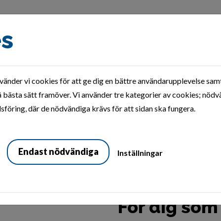
es
nder vi cookies för att ge dig en bättre användarupplevelse samt
Uthyrningspolicy
Personuppgiftspolicy
Frågor oc
 bästa sätt framöver. Vi använder tre kategorier av cookies; nödv
föring, där de nödvändiga krävs för att sidan ska fungera.
Endast nödvändiga
Inställningar
För dig som