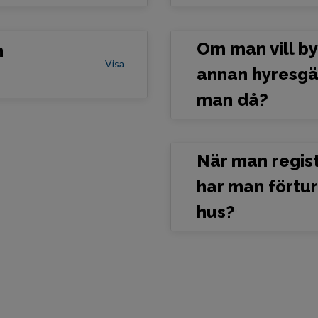
Om man vill b
m
Visa
annan hyresgä
man då?
När man regist
har man förtu
hus?