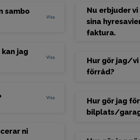
Nu erbjuder vi
in sambo
Visa
sina hyresavier
faktura.
 kan jag
Visa
Hur gör jag/vi
förråd?
?
Visa
Hur gör jag fö
bilplats/gara
icerar ni