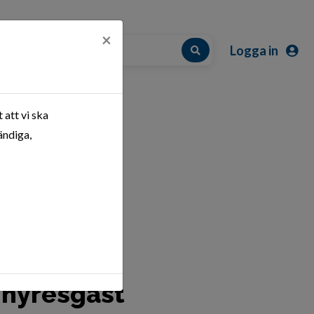
×
Logga in
 att vi ska
h svar
ändiga,
 hyresgäst