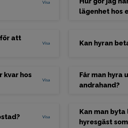
Hur gör jag nä
Visa
lägenhet hos 
ör att
Kan hyran beta
Visa
r kvar hos
Får man hyra u
Visa
andrahand?
Kan man byta 
ostad?
Visa
hyresgäst som