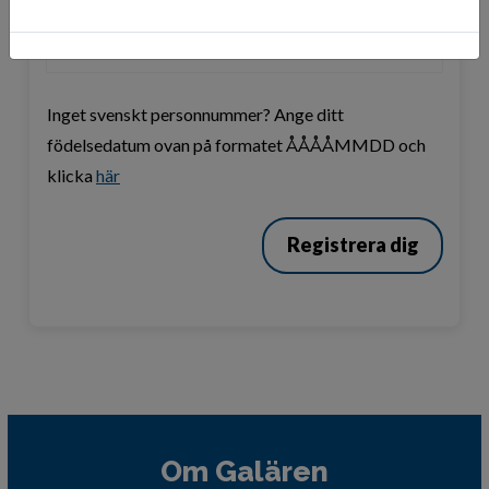
Inget svenskt personnummer? Ange ditt
födelsedatum ovan på formatet ÅÅÅÅMMDD och
klicka
här
Registrera dig
Om Galären